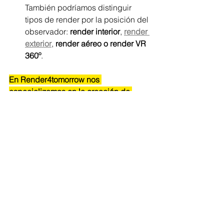
También podríamos distinguir 
tipos de render por la posición del 
observador: 
render interior
, 
render 
exterior
, 
render aéreo o render VR 
360º
.
En Render4tomorrow nos 
especializamos en la creación de 
renders fotorrealistas
. ¿Quieres que 
visualicemos tu proyecto? No dudes 
en ponerte en contacto con nosotros.
Programas para hacer 
renders
Entre los programas de render para 
arquitectura más populares 
encontramos 
Sketchup
, 
Blender
, 
3ds 